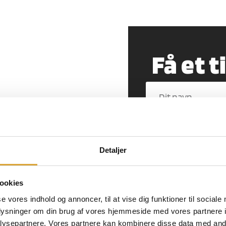
MAND
Få et t
d i Lyngby. Vi er hele
Detaljer
ds førende fugefirma.
or fast pris
ookies
materialer
se vores indhold og annoncer, til at vise dig funktioner til sociale
oplysninger om din brug af vores hjemmeside med vores partnere i
ysepartnere. Vores partnere kan kombinere disse data med andr