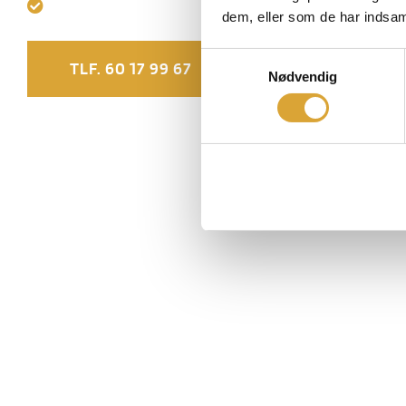
Over 10 års erfaring inden for fugearbejde
dem, eller som de har indsaml
Samtykkevalg
TLF. 60 17 99 67
FÅ ET TILBUD
Nødvendig