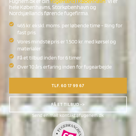
Fugnem.dk er din
fugemand i København
. Vi er
hele Københavns, Storkøbenhavn og
Nordsjællands førende fugefirma.
465 kr. ekskl. moms. per løbende time - Ring for
fast pris
Vores mindste pris er 1.500 kr. med kørsel og
materialer
Få et tilbud inden for 6 timer
Over 10 års erfaring inden for fugearbejde
TLF. 60 17 99 67
FÅ ET TILBUD ->
Send en mail:
kontakt@fugenem.dk