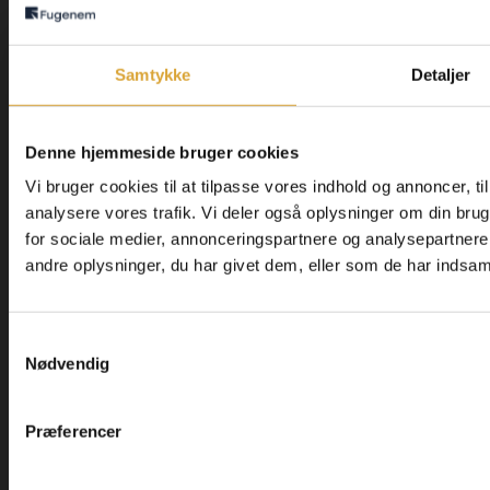
Fugning er ikke bare fugning. Det er en kunstform, der
kombinerer teknik, viden og præcision. Hos Fugenem,
dit
fugefirma i København
forstår vi dette fuldt ud, hvilket er
Samtykke
Detaljer
grunden til, at vi er erhvervets foretrukne valg, når det
kommer til fugning af høj kvalitet.
Denne hjemmeside bruger cookies
TLF. 60 17 99 67
Vi bruger cookies til at tilpasse vores indhold og annoncer, til 
analysere vores trafik. Vi deler også oplysninger om din br
for sociale medier, annonceringspartnere og analysepartner
FÅ ET TILBUD
andre oplysninger, du har givet dem, eller som de har indsamle
Samtykkevalg
Nødvendig
Præferencer