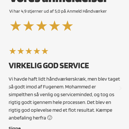
Vi har 4,9 stjerner ud af 5,0 på Anmeld Håndværker
★★★★★
★★★★★
★
VIRKELIG GOD SERVICE
HV
ST
Vi havde haft lidt håndværkerskræk, men blev taget
så godt imod af Fugenem. Mohammed er
Jeg 
simpelthen så venlig og serviceminded, og tog os
i be
rigtig godt igennem hele processen. Det blev en
TOP
rigtig god oplevelse med et flot resultat. Kæmpe
Seb
anbefaling herfra 🙂
Signe