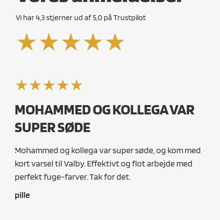
Vi har 4,3 stjerner ud af 5,0 på Trustpilot
★★★★★
★★★★★
MOHAMMED OG KOLLEGA VAR
V
SUPER SØDE
Vi
så
Mohammed og kollega var super søde, og kom med
si
odt
kort varsel til Valby. Effektivt og flot arbejde med
ri
i.
perfekt fuge-farver. Tak for det.
ri
pille
an
Si