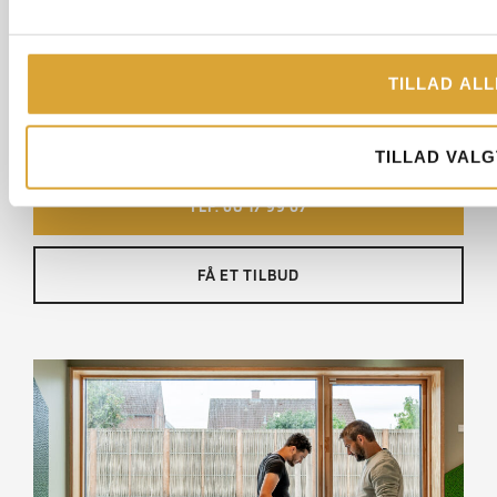
Anmeldt af:
Lasse Willer, 21-07-2026
Samlet karakter på Anmeld Håndværker: 5.0
TILLAD ALL
TILLAD VALG
TLF. 60 17 99 67
FÅ ET TILBUD