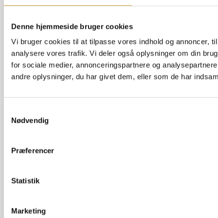
udendørs vinduesfuger + dilatationsfuge
Hurtigt svar på anmodning af tilbud og meget god
Denne hjemmeside bruger cookies
kommunikation ift præcisering af opgaven. Venlig og
imødekommende håndværker der ordnede alt som lovet
Vi bruger cookies til at tilpasse vores indhold og annoncer, til 
og lidt mere til.
analysere vores trafik. Vi deler også oplysninger om din br
for sociale medier, annonceringspartnere og analysepartner
Anmeldt af:
Mikkel Vestrup Juul, 27-07-2026
andre oplysninger, du har givet dem, eller som de har indsamle
Samlet karakter på Anmeld Håndværker: 5.0
Samtykkevalg
Nødvendig
Præferencer
Fugeslip i badeværelse
Statistik
Ringede i fredags med en revnet fuge i brusenichen-
han kom samme aften og fiksede problemet på 5
minutter til en fair pris. Kæmpe champ!
Marketing