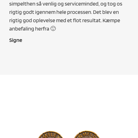
simpelthen så venlig og serviceminded, og tog os
i be
rigtig godt igennem hele processen. Det blev en
TOP
rigtig god oplevelse med et flot resultat. Kæmpe
Seb
anbefaling herfra 🙂
Signe