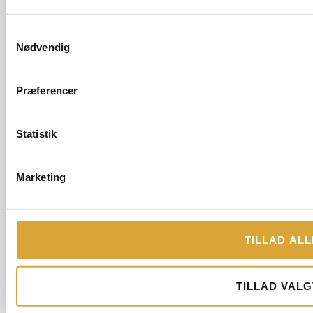
minutter til en fair pris. Kæmpe champ!
Anmeldt af:
Samtykkevalg
Lasse Willer, 21-07-2026
Nødvendig
Samlet karakter på Anmeld Håndværker: 5.0
Præferencer
Statistik
TLF. 60 17 99 67
Marketing
FÅ ET TILBUD
TILLAD ALL
TILLAD VALG