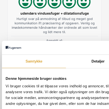
udendørs vinduesfuger + dilatationsfuge
Hurtigt svar på anmodning af tilbud og meget god
kommunikation ift præcisering af opgaven. Venlig og
imødekommende håndværker der ordnede alt som lovet
og lidt mere til.
Anmeldt af:
Mikkel Vestrup Juul, 27-07-2026
Samlet karakter på Anmeld Håndværker: 5.0
Samtykke
Detaljer
Denne hjemmeside bruger cookies
Vi bruger cookies til at tilpasse vores indhold og annoncer, til 
analysere vores trafik. Vi deler også oplysninger om din br
Fugeslip i badeværelse
for sociale medier, annonceringspartnere og analysepartner
Ringede i fredags med en revnet fuge i brusenichen-
andre oplysninger, du har givet dem, eller som de har indsamle
han kom samme aften og fiksede problemet på 5