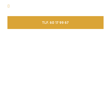
Over 10 års erfaring inden for fugearbejde
TLF. 60 17 99 67
FÅ ET TILBUD