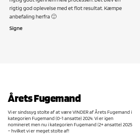
i be
rigtig god oplevelse med et flot resultat. Kæmpe
TOP
anbefaling herfra 🙂
Seb
Signe
Årets Fugemand
Vi er sindssyg stolte af at være VINDER af Årets Fugemand i
kategorien Fugemand (0-1 ansatte) 2024. Vi er igen
nomineret men nu i kategorien Fugemand (2+ ansatte) 2025
– hvilket vi er meget stolte af!