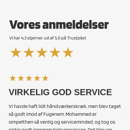
Vores anmeldelser​
Vi har 4,3 stjerner ud af 5,0 på Trustpilot
★★★★★
★★★★★
★
VIRKELIG GOD SERVICE
H
S
Vi havde haft lidt håndværkerskræk, men blev taget
G
så godt imod af Fugenem. Mohammed er
simpelthen så venlig og serviceminded, og tog os
Jeg 
rigtig godt igennem hele processen. Det blev en