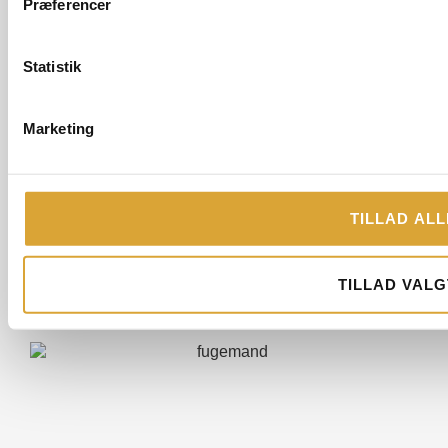
Præferencer
Anmeldt af:
Lasse Willer, 21-07-2026
Statistik
Samlet karakter på Anmeld Håndværker: 5.0
Marketing
TLF. 60 17 99 67
TILLAD ALL
FÅ ET TILBUD
TILLAD VALG