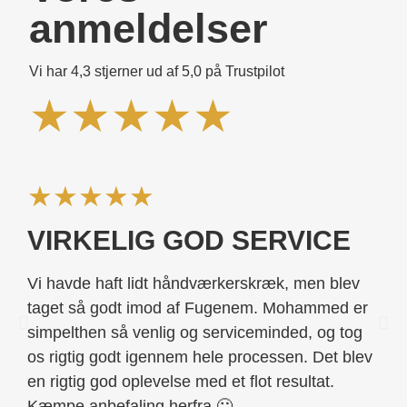
anmeldelser​
Vi har 4,3 stjerner ud af 5,0 på Trustpilot
★★★★★
★★★★★
★
VIRKELIG GOD SERVICE
H
S
Vi havde haft lidt håndværkerskræk, men blev
G
taget så godt imod af Fugenem. Mohammed er
simpelthen så venlig og serviceminded, og tog
Jeg
os rigtig godt igennem hele processen. Det blev
ink
en rigtig god oplevelse med et flot resultat.
udf
Kæmpe anbefaling herfra 🙂