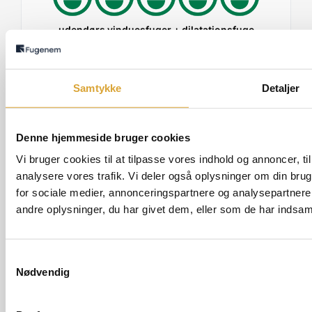
udendørs vinduesfuger + dilatationsfuge
Hurtigt svar på anmodning af tilbud og meget god
kommunikation ift præcisering af opgaven. Venlig og
imødekommende håndværker der ordnede alt som lovet
og lidt mere til.
Samtykke
Detaljer
Anmeldt af:
Mikkel Vestrup Juul, 27-07-2026
Denne hjemmeside bruger cookies
Samlet karakter på Anmeld Håndværker: 5.0
Vi bruger cookies til at tilpasse vores indhold og annoncer, til 
analysere vores trafik. Vi deler også oplysninger om din br
for sociale medier, annonceringspartnere og analysepartner
andre oplysninger, du har givet dem, eller som de har indsamle
Samtykkevalg
Fugeslip i badeværelse
Nødvendig
Ringede i fredags med en revnet fuge i brusenichen-
han kom samme aften og fiksede problemet på 5
minutter til en fair pris. Kæmpe champ!